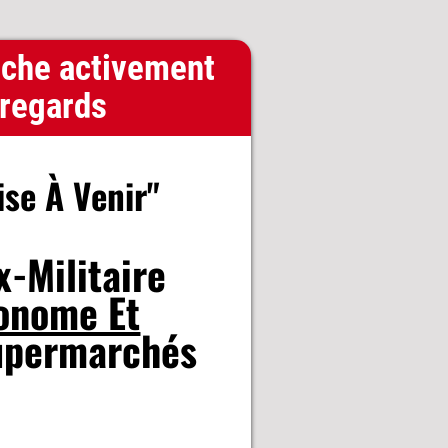
che activement
 regards
se À Venir"
x-Militaire
onome Et
upermarchés