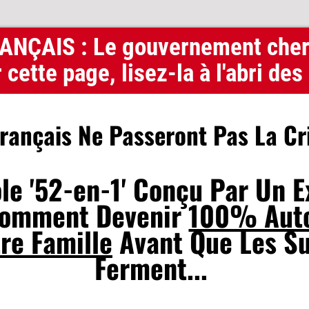
NÇAIS : Le gouvernement cher
 cette page, lisez-la à l'abri des
ançais Ne Passeront Pas La Cri
le '52-en-1' Conçu Par Un E
Comment Devenir
100% Aut
re Famille
Avant Que Les S
Ferment...