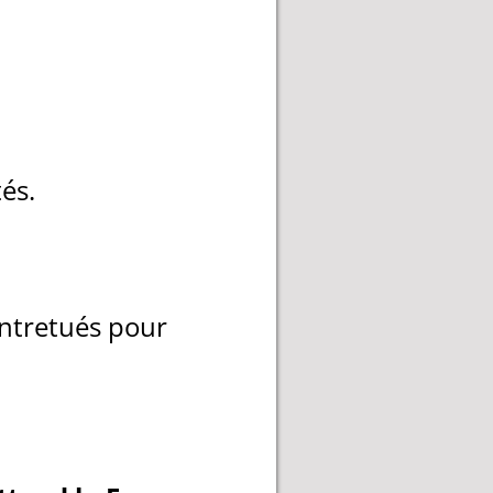
és.
entretués pour