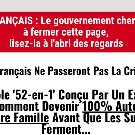
NÇAIS : Le gouvernement cher
à fermer cette page,
lisez-la à l'abri des regards
ançais Ne Passeront Pas La Cri
le '52-en-1' Conçu Par Un E
Comment Devenir
100% Aut
re Famille
Avant Que Les S
Ferment...