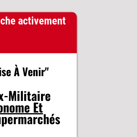
che activement
se À Venir"
x-Militaire
onome Et
upermarchés