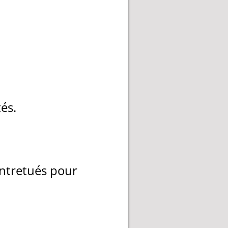
és.
entretués pour