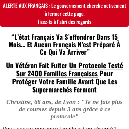
ALERTE AUX FRANÇAIS : Le gouvernement cherche activement
à fermer cette page,
lisez-la à l'abri des regards
“L’état Français Va S’effondrer Dans 15
Mois… Et Aucun Français N’est Préparé À
Ce Qui Va Arriver”
Un Vétéran Fait Fuiter
Un Protocole Testé
Sur
2400 Familles Françaises
Pour
Protéger Votre Famille Avant Que Les
Supermarchés Ferment
Christine, 68 ans, de Lyon : "Je ne fais plus
de courses depuis 3 ans grâce à ce
protocole"
Vous pensez que votre famille est en sécurité ?