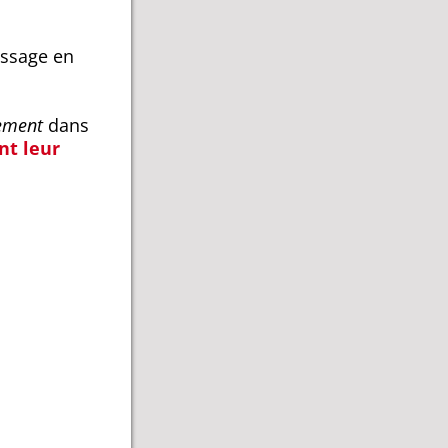
essage en
ement
dans
nt leur