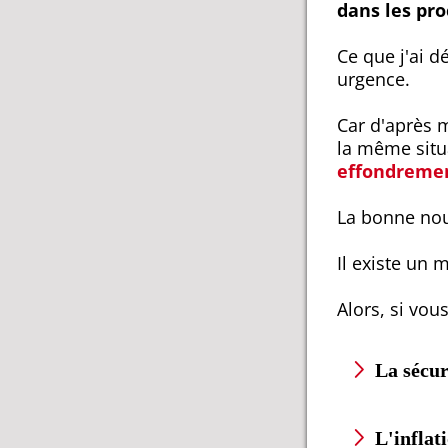
dans les pro
Ce que j'ai d
urgence.
Car d'après 
la même situa
effondreme
La bonne no
Il existe un 
Alors, si vou
La sécur
L'inflat