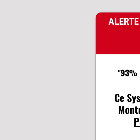
ALERTE 
"93% D
Ce Sys
Mont
P