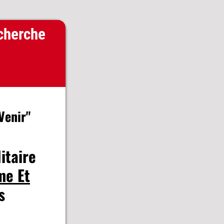
cherche
Venir"
itaire
e Et
s