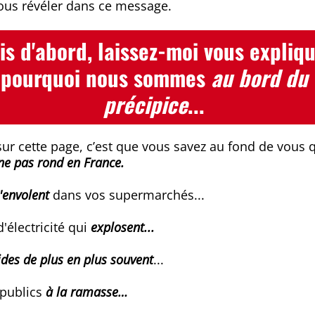
vous révéler dans ce message.
is d'abord, laissez-moi vous expliq
pourquoi nous sommes
au bord du
précipice
...
sur cette page, c’est que vous savez au fond de vous
ne pas rond
en France.
'envolent
dans vos supermarchés...
d'électricité qui
explosent...
des de plus en plus souvent
...
 publics
à la ramasse…