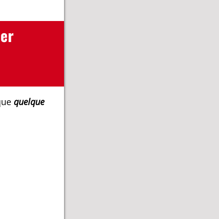
uer
 que
quelque