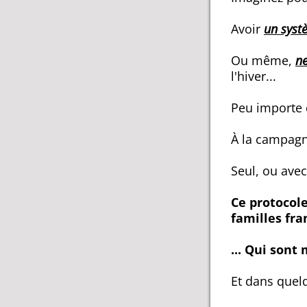
Avoir
un syst
Ou même,
ne
l'hiver...
Peu importe 
À la campagne
Seul, ou avec
Ce protocol
familles fran
... Qui sont 
Et dans quelq