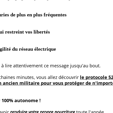
ries de plus en plus fréquentes
ui restreint vos libertés
agilité du réseau électrique
e à lire attentivement ce message jusqu'au bout.
chaines minutes, vous allez découvrir
le protocole 5
 ancien militaire pour vous protéger de n'import
r 100% autonome !
uvoir
produire votre propre nourriture
toute l'année...