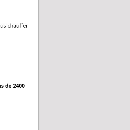
us chauffer
us de 2400