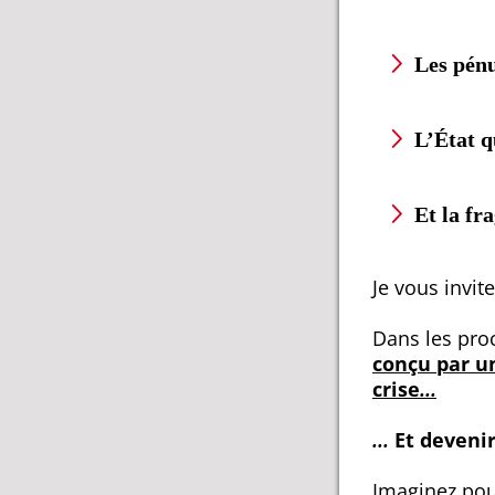
Les pénu
L’État q
Et la fr
Je vous invit
Dans les pro
conçu par un
crise
...
...
Et deveni
Imaginez po