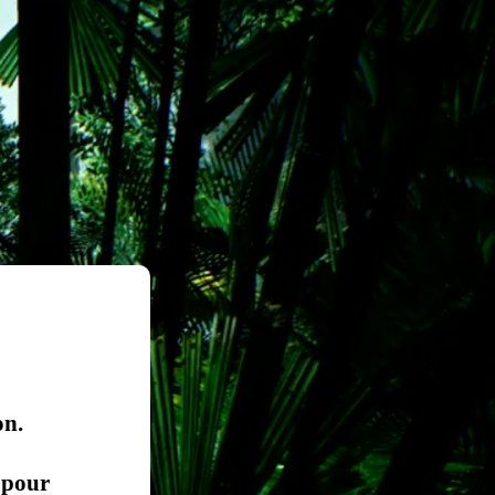
on.
 pour